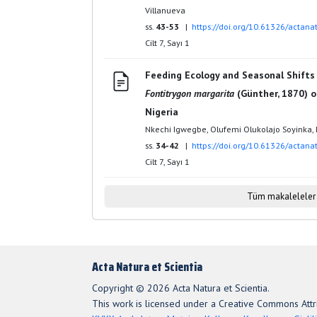
Villanueva
ss.
43-53
|
https://doi.org/10.61326/actanat
Cilt 7, Sayı 1
Feeding Ecology and Seasonal Shifts 
Fontitrygon margarita
(Günther, 1870) o
Nigeria
Nkechi Igwegbe, Olufemi Olukolajo Soyinka,
ss.
34-42
|
https://doi.org/10.61326/actanat
Cilt 7, Sayı 1
Tüm makaleleler
Acta Natura et Scientia
Copyright © 2026 Acta Natura et Scientia.
This work is licensed under a Creative Commons Attri