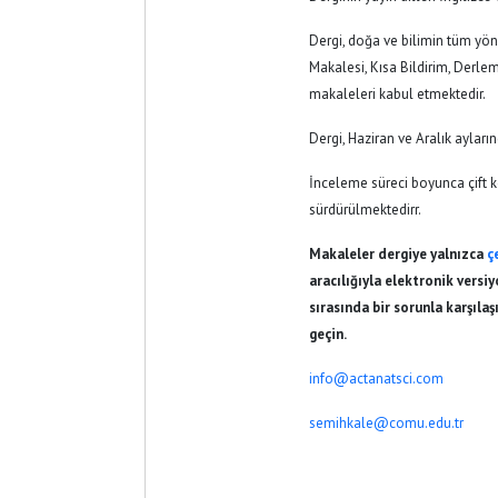
Dergi, doğa ve bilimin tüm yönl
Makalesi, Kısa Bildirim, Derle
makaleleri kabul etmektedir.
Dergi, Haziran ve Aralık ayları
İnceleme süreci boyunca çift 
sürdürülmektedirr.
Makaleler dergiye yalnızca
ç
aracılığıyla elektronik vers
sırasında bir sorunla karşılaş
geçin.
info@actanatsci.com
semihkale@comu.edu.tr