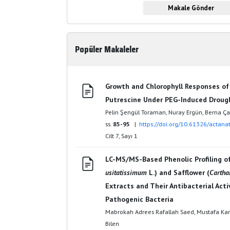
Makale Gönder
Popüler Makaleler
Growth and Chlorophyll Responses of
Putrescine Under PEG-Induced Droug
Pelin Şengül Toraman, Nuray Ergün, Berna Çal
ss.
85-95
|
https://doi.org/10.61326/actanat
Cilt 7, Sayı 1
LC-MS/MS-Based Phenolic Profiling of
usitatissimum
L.) and Safflower (
Cartha
Extracts and Their Antibacterial Acti
Pathogenic Bacteria
Mabrokah Adrees Rafallah Saed, Mustafa Ka
Bilen