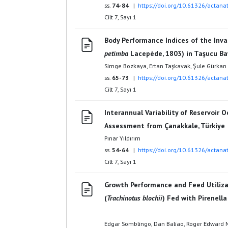
ss.
74-84
|
https://doi.org/10.61326/actanat
Cilt 7, Sayı 1
Body Performance Indices of the Invas
petimba
Lacepède, 1803) in Taşucu Ba
Simge Bozkaya, Ertan Taşkavak, Şule Gürkan
ss.
65-73
|
https://doi.org/10.61326/actanat
Cilt 7, Sayı 1
Interannual Variability of Reservoir 
Assessment from Çanakkale, Türkiye
Pınar Yıldırım
ss.
54-64
|
https://doi.org/10.61326/actanat
Cilt 7, Sayı 1
Growth Performance and Feed Utiliz
(
Trachinotus blochii
) Fed with Pirenell
Edgar Somblingo, Dan Baliao, Roger Edward 